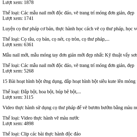
Lượt xem:
1878
Thể loại:
Các mẫu nail mới độc đáo, vẽ trang trí móng đơn giản, đẹp
Lượt xem:
1741
Luyện cọ thư pháp cơ bản, thực hành học cách vẽ cọ thư pháp, học vẽ
Thể loại:
Cọ râu, cọ bản, cọ nét, cọ tròn, cọ thư pháp,...
Lượt xem:
6361
Mẫu nail mới, mẫu móng tay đơn giản mới đẹp nhất: Kỹ thuật vẩy sơn
Thể loại:
Các mẫu nail mới độc đáo, vẽ trang trí móng đơn giản, đẹp
Lượt xem:
5268
15 Bài hoạt hình bột ứng dụng, đắp hoạt hình bột siêu kute lên móng t
Thể loại:
Đắp bột, hoa bột, búp bê bột,...
Lượt xem:
3115
Video thực hành sử dụng cọ thư pháp để vẽ bươm bướm bằng màu n
Thể loại:
Video thực hành vẽ màu nước
Lượt xem:
4898
Thể loại:
Clip các bài thực hành độc đáo