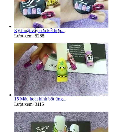
Kỹ thuật vẩy sơn kết hợp...
Lượt xem: 5268
15 Mẫu hoạt hình bột ứng...
Lượt xem: 3115