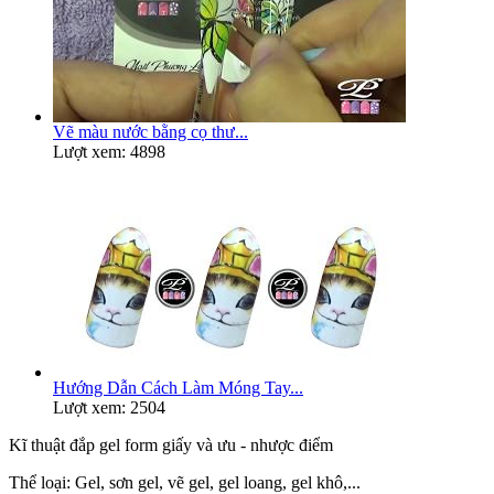
Vẽ màu nước bằng cọ thư...
Lượt xem: 4898
Hướng Dẫn Cách Làm Móng Tay...
Lượt xem: 2504
Kĩ thuật đắp gel form giấy và ưu - nhược điểm
Thể loại:
Gel, sơn gel, vẽ gel, gel loang, gel khô,...