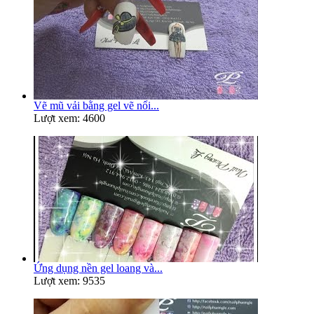
Vẽ mũ vải bằng gel vẽ nổi...
Lượt xem: 4600
Ứng dụng nền gel loang và...
Lượt xem: 9535