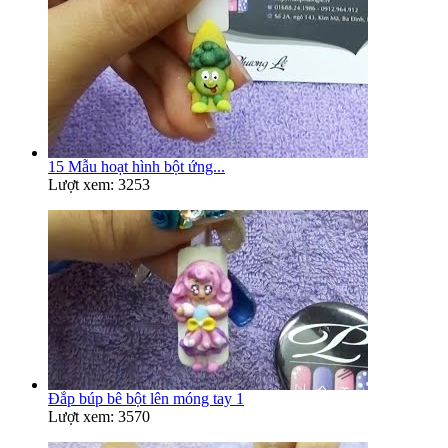
15 Mẫu hoạt hình bột ứng...
Lượt xem: 3253
Đắp búp bê bột lên móng tay 1
Lượt xem: 3570