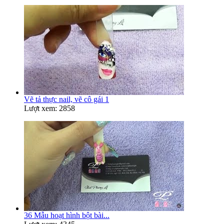
Vẽ tả thực nail, vẽ cô gái 1
Lượt xem: 2858
36 Mẫu hoạt hình bột bài...