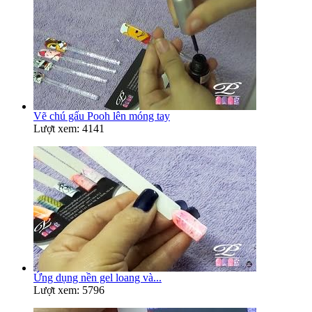
Vẽ chú gấu Pooh lên móng tay
Lượt xem: 4141
Ứng dụng nền gel loang và...
Lượt xem: 5796