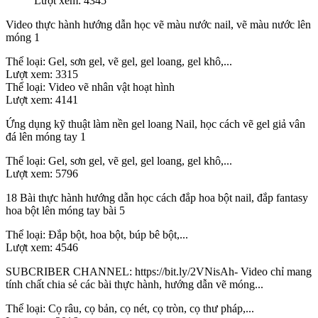
Lượt xem: 4345
Video thực hành hướng dẫn học vẽ màu nước nail, vẽ màu nước lên
móng 1
Thể loại:
Gel, sơn gel, vẽ gel, gel loang, gel khô,...
Lượt xem:
3315
Thể loại:
Video vẽ nhân vật hoạt hình
Lượt xem:
4141
Ứng dụng kỹ thuật làm nền gel loang Nail, học cách vẽ gel giả vân
đá lên móng tay 1
Thể loại:
Gel, sơn gel, vẽ gel, gel loang, gel khô,...
Lượt xem:
5796
18 Bài thực hành hướng dẫn học cách đắp hoa bột nail, đắp fantasy
hoa bột lên móng tay bài 5
Thể loại:
Đắp bột, hoa bột, búp bê bột,...
Lượt xem:
4546
SUBCRIBER CHANNEL: https://bit.ly/2VNisAh- Video chỉ mang
tính chất chia sẻ các bài thực hành, hướng dẫn vẽ móng...
Thể loại:
Cọ râu, cọ bản, cọ nét, cọ tròn, cọ thư pháp,...