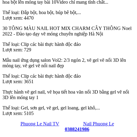
hoa bột lên móng tay bài 10Video chỉ mang tính chất...
Thể loại:
Đắp bột, hoa bột, búp bê bột,...
Lượt xem:
4470
30 TÔNG MÀU NAIL HOT MIX CHARM CÂY THÔNG Noel
2022 - Đào tạo dạy vẽ móng chuyên nghiệp Hà Nội
Thể loại:
Clip các bài thực hành độc đáo
Lượt xem:
729
Mẫu nail ứng dụng salon Vol2: 2/3 ngón 2, vẽ gel vẽ nổi 3D lên
móng tay, vẽ gel vẽ nổi nail đẹp
Thể loại:
Clip các bài thực hành độc đáo
Lượt xem:
3651
Thực hành vẽ gel nail, vẽ họa tiết hoa văn nổi 3D bằng gel vẽ nổi
3D lên móng tay 1
Thể loại:
Gel, sơn gel, vẽ gel, gel loang, gel khô,...
Lượt xem:
5105
Phuong Le Nail TV
- Power by
Nail Phuong Le
-
Hotline:
0388241986