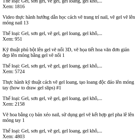
Thể loại:
Gel, sơn gel, vẽ gel, gel loang, gel khô,...
Xem:
1816
Video thực hành hướng dẫn học cách vẽ trang trí nail, vẽ gel vẽ lên
móng nail 13
Thể loại:
Gel, sơn gel, vẽ gel, gel loang, gel khô,...
Xem:
951
Kỹ thuật phủ bột lên gel vẽ nổi 3D, vẽ họa tiết hoa văn đơn giản
đẹp lên móng bằng gel vẽ nổi 1
Thể loại:
Gel, sơn gel, vẽ gel, gel loang, gel khô,...
Xem:
5724
Thực hành kỹ thuật cách vẽ gel loang, tạo loang độc đáo lên móng
tay (how to draw gel slips) #1
Thể loại:
Gel, sơn gel, vẽ gel, gel loang, gel khô,...
Xem:
2158
Vẽ hoa bằng cọ bản xéo nail, sử dụng gel vẽ kết hợp gel pha lê lên
móng tay 1
Thể loại:
Gel, sơn gel, vẽ gel, gel loang, gel khô,...
Xem:
4803