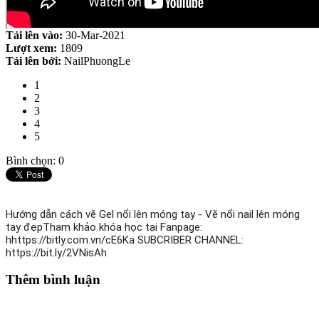
Tải lên vào:
30-Mar-2021
Lượt xem:
1809
Tải lên bởi:
NailPhuongLe
1
2
3
4
5
Bình chọn: 0
Hướng dẫn cách vẽ Gel nổi lên móng tay - Vẽ nổi nail lên móng 
tay đẹpTham khảo khóa học tại Fanpage: 
hhttps://bitly.com.vn/cE6Ka SUBCRIBER CHANNEL: 
https://bit.ly/2VNisAh 
Thêm bình luận