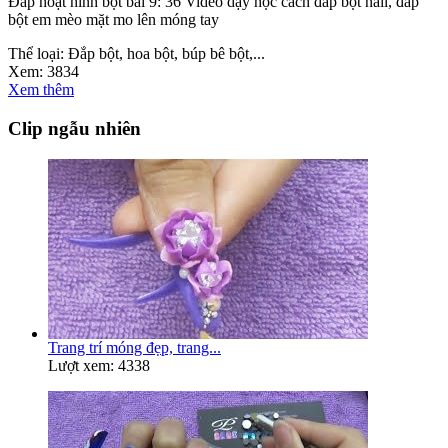
Đắp hoạt hình bột bài 9: 36 Video dạy học cách đắp bột nail, đắp
bột em mèo mặt mo lên móng tay
Thể loại:
Đắp bột, hoa bột, búp bê bột,...
Xem:
3834
Xem thêm
Clip ngẫu nhiên
Trang trí móng đẹp, trang...
Lượt xem: 4338