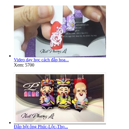
Video dạy học cách đắp hoa...
Xem: 5700
Đắp bột ông Phúc-Lộc-Thọ...