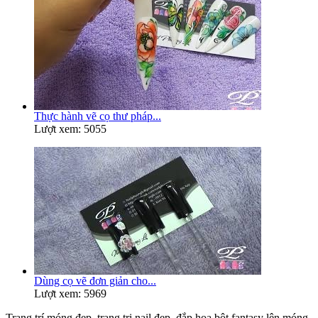
Thực hành vẽ cọ thư pháp...
Lượt xem: 5055
Dùng cọ vẽ đơn giản cho...
Lượt xem: 5969
Trang trí móng đẹp, trang tri nail đẹp, đắp hoa bột fantasy lên móng