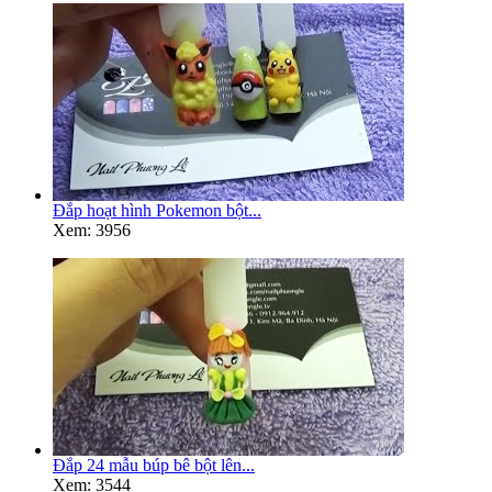
Đắp hoạt hình Pokemon bột...
Xem: 3956
Đắp 24 mẫu búp bê bột lên...
Xem: 3544