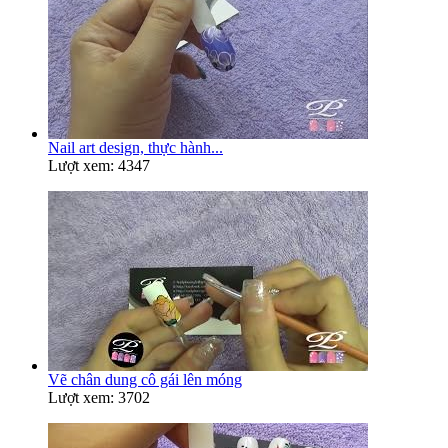
Nail art design, thực hành...
Lượt xem: 4347
Vẽ chân dung cô gái lên móng
Lượt xem: 3702