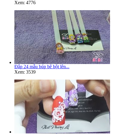
Xem: 4776
Đắp 24 mẫu búp bê bột lên...
Xem: 3539