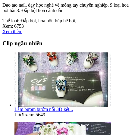
Đào tạo nail, dạy học nghề vẽ móng tay chuyên nghiệp, 9 loại hoa
bột bài 3: Đắp bột hoa cánh dài
Thể loại:
Đắp bột, hoa bột, búp bê bột,...
Xem:
6753
Xem thêm
Clip ngẫu nhiên
Làm bươm bướm nổi 3D kết...
Lượt xem: 5649