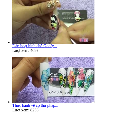
Đắp hoạt hình chó Goofy...
Lượt xem: 4697
Thực hành vẽ cọ thư pháp...
Lượt xem: 8253