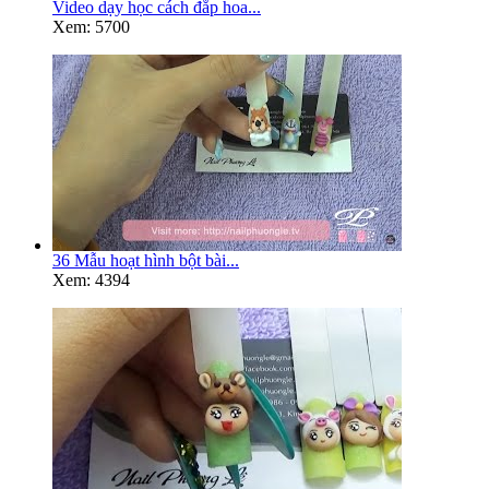
Video dạy học cách đắp hoa...
Xem: 5700
36 Mẫu hoạt hình bột bài...
Xem: 4394