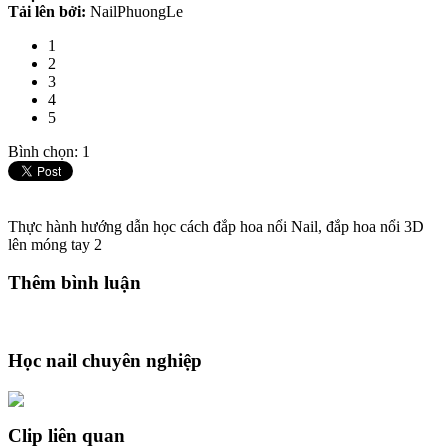
Tải lên bởi:
NailPhuongLe
1
2
3
4
5
Bình chọn: 1
Thực hành hướng dẫn học cách đắp hoa nổi Nail, đắp hoa nổi 3D
lên móng tay 2
Thêm bình luận
Học nail chuyên nghiệp
Clip liên quan