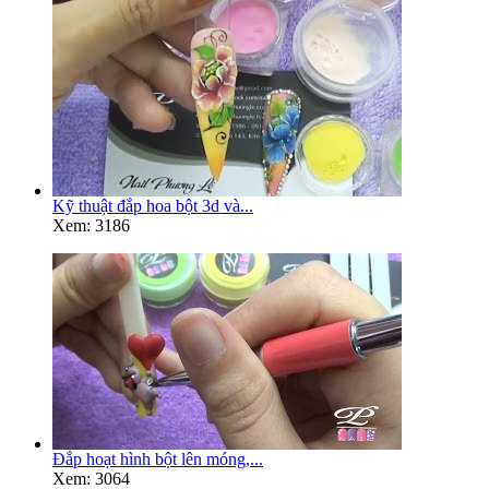
Kỹ thuật đắp hoa bột 3d và...
Xem: 3186
Đắp hoạt hình bột lên móng,...
Xem: 3064