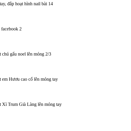
ay, đắp hoạt hình nail bài 14
n facebook 2
t chú gấu noel lên móng 2/3
bột em Hươu cao cổ lên móng tay
bột Xì Trum Già Làng lên móng tay