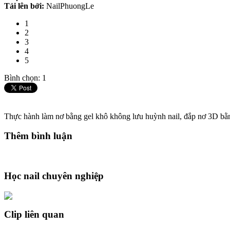
Tải lên bởi:
NailPhuongLe
1
2
3
4
5
Bình chọn: 1
Thực hành làm nơ bằng gel khô không lưu huỳnh nail, đắp nơ 3D bằ
Thêm bình luận
Học nail chuyên nghiệp
Clip liên quan