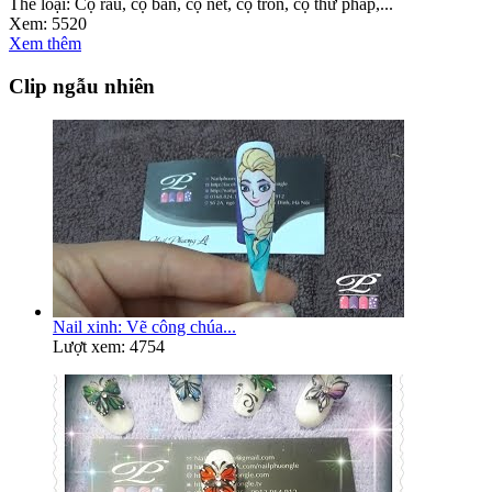
Thể loại:
Cọ râu, cọ bản, cọ nét, cọ tròn, cọ thư pháp,...
Xem:
5520
Xem thêm
Clip ngẫu nhiên
Nail xinh: Vẽ công chúa...
Lượt xem: 4754