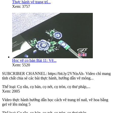
Thực hành vẽ trang trí...
Xem: 3757
Học vẽ cọ bản Bài 11: Vẽ...
Xem: 5520
SUBCRIBER CHANNEL: https://bit.ly/2VNisAh- Video chỉ mang
tính chất chia sẻ các bài thực hành, hướng dẫn vẽ móng...
Thể loại:
Cọ râu, cọ bản, cọ nét, cọ tròn, cọ thư pháp,...
Xem:
2005
Video thực hành hướng dẫn học cách vẽ trang trí nail, vẽ hoa bằng
gel vẽ lên móng 5
Thể loại:
Cọ râu, cọ bản, cọ nét, cọ tròn, cọ thư pháp,...