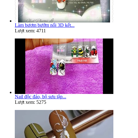
Làm bươm bướm nổi 3D kết...
Lượt xem: 4711
Nail độc đáo, bộ sưu tập...
Lượt xem: 5275