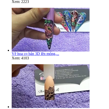
Xem: 2223
Vẽ hoa cọ bản 3D lên móng,...
Xem: 4103