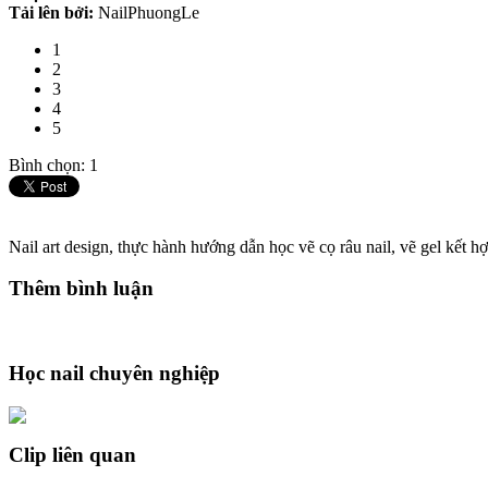
Tải lên bởi:
NailPhuongLe
1
2
3
4
5
Bình chọn: 1
Nail art design, thực hành hướng dẫn học vẽ cọ râu nail, vẽ gel kết h
Thêm bình luận
Học nail chuyên nghiệp
Clip liên quan