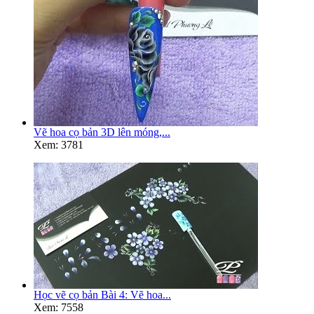
Vẽ hoa cọ bản 3D lên móng,...
Xem: 3781
Học vẽ cọ bản Bài 4: Vẽ hoa...
Xem: 7558