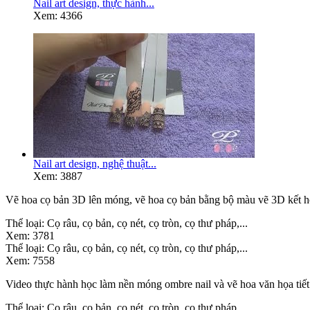
Nail art design, thực hành...
Xem: 4366
Nail art design, nghệ thuật...
Xem: 3887
Vẽ hoa cọ bản 3D lên móng, vẽ hoa cọ bản bằng bộ màu vẽ 3D kết hợ
Thể loại:
Cọ râu, cọ bản, cọ nét, cọ tròn, cọ thư pháp,...
Xem:
3781
Thể loại:
Cọ râu, cọ bản, cọ nét, cọ tròn, cọ thư pháp,...
Xem:
7558
Video thực hành học làm nền móng ombre nail và vẽ hoa văn họa tiết 
Thể loại:
Cọ râu, cọ bản, cọ nét, cọ tròn, cọ thư pháp,...