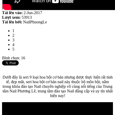
Tải lên vào:
2-Jun-2017
Lượt xem:
53913
Tải lên bởi:
NailPhuongLe
1
2
3
4
5
Bình chọn: 16
Dưới đây là seri 9 loại hoa bột cơ bản nhưng được thực hiện rất tinh
tế, đẹp mắt, seri hoa bột cơ bản nail này thuộc bộ môn bột, nằm
trong khóa đào tạo Nail chuyên nghiệp vô cùng nổi tiếng của Trung
tâm Nail Phương Lê, trung tâm đào tạo Nail đẳng cấp và uy tín nhất
hiện nay!