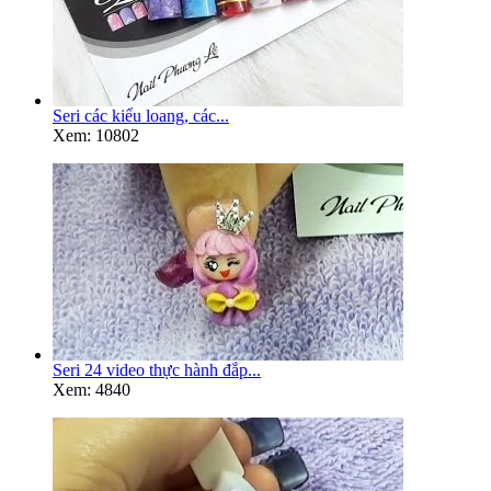
Seri các kiểu loang, các...
Xem: 10802
Seri 24 video thực hành đắp...
Xem: 4840