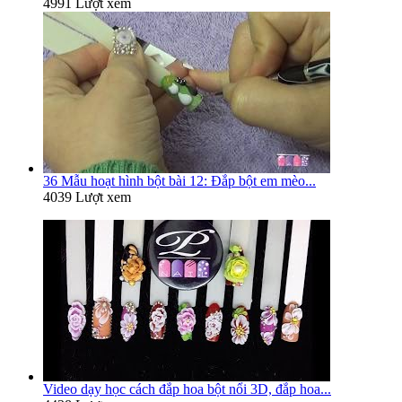
4991 Lượt xem
36 Mẫu hoạt hình bột bài 12: Đắp bột em mèo...
4039 Lượt xem
Video dạy học cách đắp hoa bột nổi 3D, đắp hoa...