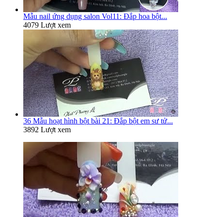
Mẫu nail ứng dụng salon Vol11: Đắp hoa bột...
4079 Lượt xem
36 Mẫu hoạt hình bột bài 21: Đắp bột em sư tử...
3892 Lượt xem