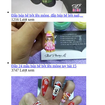
Đắp búp bê bột lên móng, đắp búp bê bột nail,...
1216 Lượt xem
Đắp 24 mẫu búp bê bột lên móng tay bài 15
3747 Lượt xem