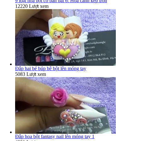
9 loại hoa bột cơ bản bài 6: Hoa cánh kép tròn
12220 Lượt xem
Đắp hai bé búp bê bột lên móng tay
5083 Lượt xem
Đắp hoa bột fantasy nail lên móng tay 1